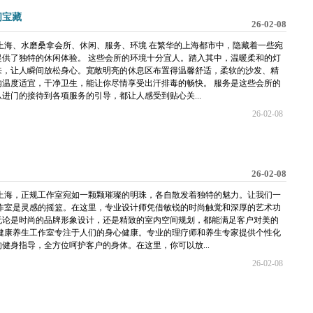
闲宝藏
26-02-08
上海、水磨桑拿会所、休闲、服务、环境 在繁华的上海都市中，隐藏着一些宛
供了独特的休闲体验。 这些会所的环境十分宜人。踏入其中，温暖柔和的灯
来，让人瞬间放松身心。宽敞明亮的休息区布置得温馨舒适，柔软的沙发、精
温度适宜，干净卫生，能让你尽情享受出汗排毒的畅快。 服务是这些会所的
进门的接待到各项服务的引导，都让人感受到贴心关...
26-02-08
26-02-08
上海，正规工作室宛如一颗颗璀璨的明珠，各自散发着独特的魅力。让我们一
作室是灵感的摇篮。在这里，专业设计师凭借敏锐的时尚触觉和深厚的艺术功
无论是时尚的品牌形象设计，还是精致的室内空间规划，都能满足客户对美的
健康养生工作室专注于人们的身心健康。专业的理疗师和养生专家提供个性化
健身指导，全方位呵护客户的身体。在这里，你可以放...
26-02-08