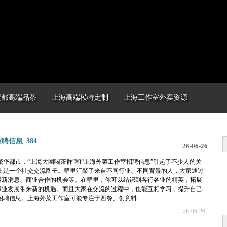
魔都高端品茶
上海高端模特定制
上海工作室外卖资源
信息_384
26-06-26
繁华都市，“上海大圈喝茶群”和“上海外菜工作室招聘信息”引起了不少人的关
上是一个社交交流圈子。群里汇聚了来自不同行业、不同背景的人，大家通过
最新消息、商业合作的机会等。在群里，你可以结识到各行各业的精英，拓展
事业发展带来新的机遇。而且大家在交流的过程中，也能互相学习，提升自己
聘信息。上海外菜工作室可能专注于西餐、创意料...
26-06-26