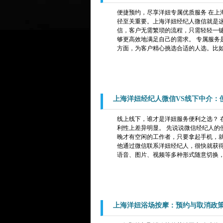
便捷预约，尽享洋妞专属优质服务 在上
径至关重要。上海洋妞经纪人微信就是这
信，客户无需繁琐的流程，只需轻轻一
够更高效地满足自己的需求。 专属服务
方面，为客户精心挑选合适的人选。比如
上海洋妞经纪人微信VS线下中介：
线上线下，谁才是洋妞服务便利之选？ 
利性上差异明显。 先说说微信经纪人的
晚才有空闲的工作者，只要拿起手机，就
他通过微信联系洋妞经纪人，很快就获
语音、图片、视频等多种形式随意切换，
上海洋妞浴场按摩：预约与取消政