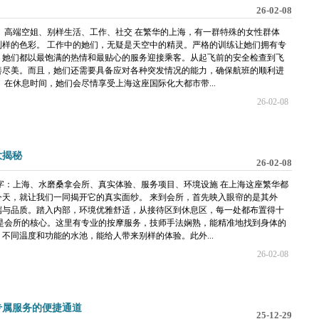
26-02-08
、高端空姐、别样生活、工作、社交 在繁华的上海，有一群特殊的女性群体
样的色彩。 工作中的她们，无疑是天空中的精灵。严格的训练让她们拥有专
，她们都以最饱满的热情和最贴心的服务迎接乘客。从起飞前的安全检查到飞
善尽美。而且，她们还需要具备应对各种突发情况的能力，确保航班的顺利进
在休息时间，她们会尽情享受上海这座国际化大都市带...
26-02-08
大揭秘
26-02-08
字：上海、水磨桑拿会所、真实体验、服务项目、环境设施 在上海这座繁华都
天，就让我们一同揭开它的真实面纱。 来到会所，首先映入眼帘的是其外
端与品质。踏入内部，环境优雅舒适，从接待区到休息区，每一处都布置得十
是会所的核心。这里有专业的按摩服务，技师手法娴熟，能精准地找到身体的
不同温度和功能的水池，能给人带来别样的体验。此外...
26-02-08
专属服务的便捷通道
25-12-29