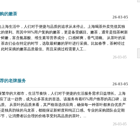
复购的嫩茶
26-03-05
奏的上海生活中，人们对于便捷与品质的追求从未停止。上海喝茶外卖凭借其独
的便利。而其中90%用户复购的嫩茶，更是备受瞩目。嫩茶，通常是指茶树新
鲜嫩，富含氨基酸、维生素等营养成分，口感鲜爽，香气清幽。 从茶叶的采
。茶农们会在特定的时节，选取最鲜嫩的芽叶进行采摘。比如春季，茶树经过
此时采摘的嫩茶品质最佳。而且采摘过程需要人工...
26-03-05
推荐的老牌服务
26-03-05
座繁华的大都市，生活节奏快，人们对于便捷的生活服务需求日益增长。上海
应了这一趋势，成为众多茶友的首选。该服务有着85%用户推荐的高口碑，这
质。 从茶叶的品质来看，其严格筛选供应商，确保每一种茶叶都来自优质产
还是独具韵味的乌龙茶，都能保证新鲜度和纯正口感。专业的采购团队会定期
节，让消费者以合理的价格享受到高品质的茶叶。...
26-03-05