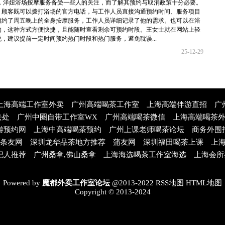
，洋妞浴场按摩服务备受一些人的关注，而了解其预约与取消政策十分必要。
。顾客既可以拨打浴场的官方电话，与工作人员直接沟通预约时间、服务项目
预约了周五晚上的全身按摩服务，工作人员详细记录了他的需求。也可以在浴
约，这种方式方便快捷，且能随时查看剩余可预约时段。王女士就在网站上轻
，建议提前一定时间预约热门时段和热门服务，避免耽误...
25-12-29
上海高端工作室外卖
广州高端喝茶工作室
上海高端伴游直招
广
去处
广州中圈自带工作室WX
广州高端喝茶微信
上海高端喝茶
游预约网
上海中高端喝茶预约
广州上课老师喝茶论坛
商务外围
条友网
深圳龙华品茶地方推荐
蒲友网
深圳福田喝茶上课
上
纪人推荐
广州桑拿,佛山桑拿
上海海选喝茶工作室海选
上海会所
Powered by
魔都外卖工作室论坛
@2013-2022
RSS地图
HTML地图
Copyright
© 2013-2024