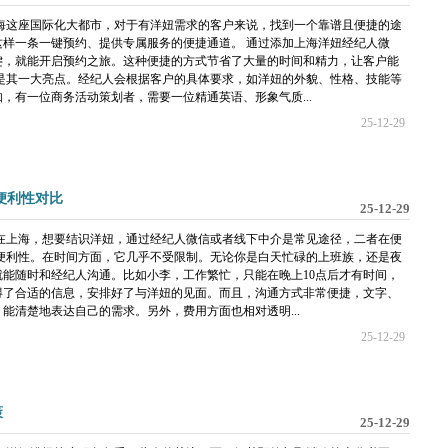
海这座国际化大都市，对于有洋妞需求的客户来说，找到一个靠谱且便捷的途
样一条一键预约、提供专属服务的便捷通道。 通过添加上海洋妞经纪人微
键，就能开启预约之旅。这种便捷的方式节省了大量的时间和精力，让客户能
是其一大亮点。经纪人会根据客户的具体要求，如洋妞的外貌、性格、技能等
，有一位商务活动策划者，需要一位精通英语、形象气质...
25-12-29
便利性对比
25-12-29
在上海，想要结识洋妞，通过经纪人微信或者线下中介是常见途径，二者在便
便利性。在时间方面，它几乎不受限制。无论你是白天忙碌的上班族，还是夜
能随时和经纪人沟通。比如小李，工作繁忙，只能在晚上10点后才有时间，
得了合适的信息，安排好了与洋妞的见面。而且，沟通方式非常便捷，文字、
能清楚地表达自己的需求。另外，费用方面也相对透明...
25-12-29
策
25-12-29