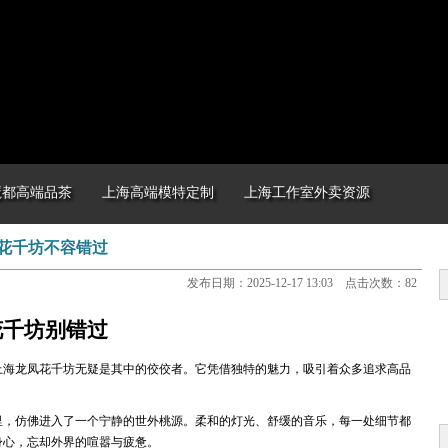
魔都高端品茶
上海高端模特定制
上海工作室外卖资源
花千坊不容错过
发布日期：2025-12-17 13:03 点击次数：82
花千坊别错过
上海龙凤花千坊无疑是其中的佼佼者。它凭借独特的魅力，吸引着众多追求高品
里，仿佛进入了一个宁静的世外桃源。柔和的灯光、舒缓的音乐，每一处细节都
身心，忘却外界的喧嚣与疲惫。