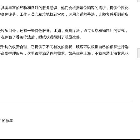
，具备丰富的经验和良好的服务意识。他们会根据每位顾客的需求，提供个性化
解身体疲劳，工作人员会精准地找到穴位，运用合适的手法，让顾客感受到前所
美容项目外，还有一些特色服务。比如，香薰疗法，通过天然植物精油的香气，
，在体验了香薰疗法后，睡眠状况得到了明显改善。
花千坊的收费合理。它提供了不同档次的套餐，顾客可以根据自己的预算进行选
要高端护理服务，这里都能满足你的需求。如果你在上海，不妨来爱上海龙凤花
所的救星